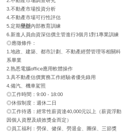
2.
不動產市場調查研究
3.
不動產市場投資分析
4.
不動產市場可行性評估
舉辦
5.
定期
內部教育訓練
6.
3
1
1
新進人員由資深估價主管進行
個月
對
專業訓練
◎
應徵條件：
1.
地政、建築、都市計劃、不動產經營管理等相關科
系畢業
2.
office
熟悉電腦
應用軟體操作
3.
具不動產估價實務工作經驗者優先錄用
4.
備汽、機車駕照
9:00 - 18:00
◎
工作時間：
◎休假制度：
週休二日
40,000
◎
工作待遇：經常性薪資達
元以上（薪資浮動
因個人資歷及績效獎金而定）
◎
員工福利：勞保、健保、勞退金、團保、三節獎