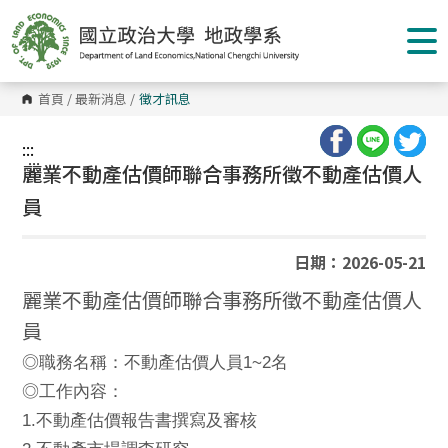
跳
到
主
要
內
容
首頁
/
最新消息
/
徵才訊息
區
塊
:::
:::
麗業不動產估價師聯合事務所徵不動產估價人
員
日期：2026-05-21
麗業不動產估價師聯合事務所徵不動產估價人
員
1~2
◎
職務名稱：不動產估價人員
名
◎
工作內容：
1.
不動產估價報告書撰寫及審核