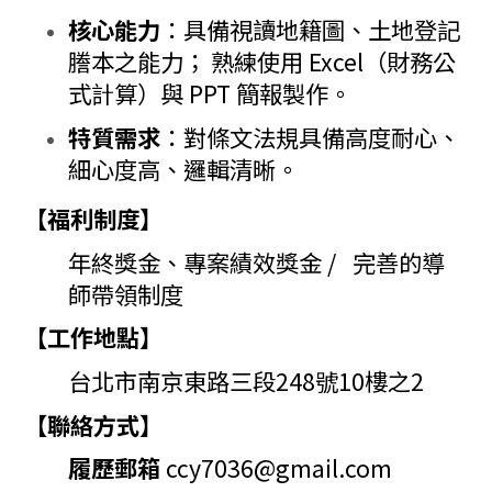
核心能力
：具備視讀地籍圖、土地登記
謄本之能力；
熟練使用
Excel
（財務公
式計算）與
PPT
簡報製作。
特質需求
：對條文法規具備高度耐心、
細心度高、
邏輯清晰。
【福利制度】
年終獎金、專案績效獎金 / 完善的導
師帶領制度
【工作地點】
台北市南京東路三段248號10樓之2
【聯絡方式】
履歷郵箱
ccy7036@gmail.com