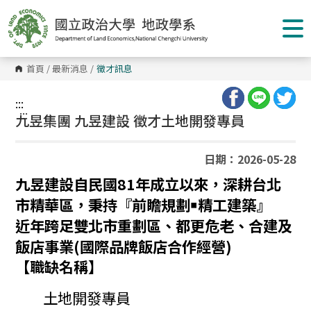
跳
到
主
要
內
容
首頁
/
最新消息
/
徵才訊息
區
塊
:::
:::
九昱集團 九昱建設 徵才土地開發專員
日期：2026-05-28
九昱建設自民國
81
年成立以來，深耕台北
市精華區，秉持
『
前瞻規劃￭精工建築
』
近年跨足雙北市重劃區、都更危老、合建及
飯店事業
(
國際品牌飯店合作經營
)
【職缺名稱】
土地開發專員