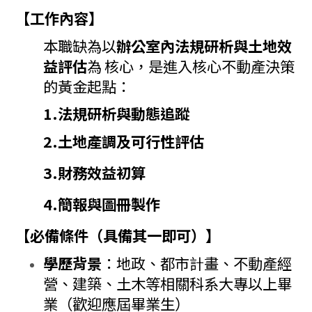
【工作內容】
本職缺
為
以
辦公室內法規研析與土地效
益評估
為
核心，是進入核心不動產決策
的黃金起點：
1.法規研析與動態追蹤
2.土地產調及可行性評估
3.財務效益初算
4.簡報與圖冊製作
【必備條件（具備其一即可）】
學歷背景
：地政、都市計畫、不動產經
營、建築、
土木等相關科系大專以上畢
業（歡迎應屆畢業生）