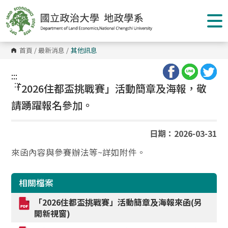
跳
到
主
要
內
容
首頁
/
最新消息
/
其他訊息
區
塊
:::
:::
「2026住都盃挑戰賽」活動簡章及海報，敬
請踴躍報名參加。
日期：2026-03-31
來函內容與參賽辦法等~詳如附件。
相關檔案
「2026住都盃挑戰賽」活動簡章及海報來函(另
開新視窗)