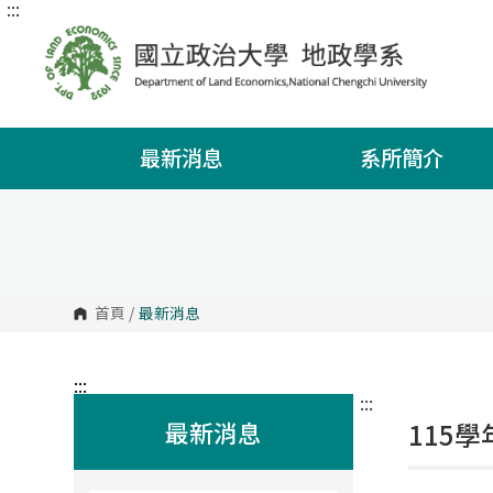
:::
跳
到
主
要
內
容
區
塊
最新消息
系所簡介
首頁
/
最新消息
:::
:::
最新消息
115