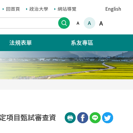
回首頁
政治大學
網站導覽
English
搜尋
A
A
A
法規表單
系友專區
指定項目甄試審查資