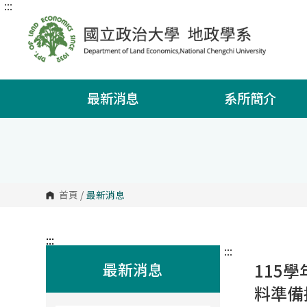
:::
跳
到
主
要
內
容
區
塊
最新消息
系所簡介
首頁
/
最新消息
:::
:::
最新消息
115
料準備