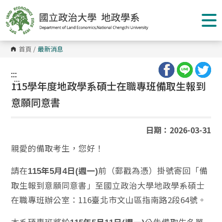
跳
到
主
要
內
容
首頁
/
最新消息
區
塊
:::
:::
115學年度地政學系碩士在職專班備取生報到
意願同意書
日期：2026-03-31
親愛的備取考生，您好！
請在
前（郵戳為憑）掛號寄回「備
115
年5
月4
日(
週一)
取生報到意願同意書」至國立政治大學地政學系碩士
在職專班辦公室：116臺北市文山區指南路2段64號。