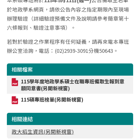
本系碩專班將於
公告備取生名單
115
年5
月11
日(
週一)
於地政學系網頁，請依公告內容之指定期限內至現場
辦理驗證（詳細驗證預備文件及說明請參考簡章第十
六條報到、驗證注意事項）。
若對於驗證之作業程序有任何疑義，請再來電本專班
辦公室洽詢，電話：(02)2939-3091分機50643。
相關檔案
115學年度地政學系碩士在職專班備取生報到意
願同意書(另開新視窗)
115碩專班榜單(另開新視窗)
相關連結
政大招生資訊(另開新視窗)