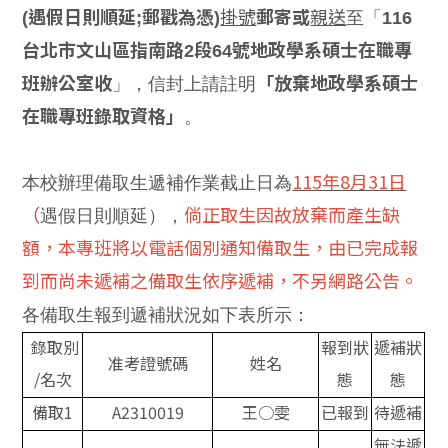
(遇假日則順延;郵戳為憑)
掛號
郵寄或
親送
至「
116
台北市文山區指南路2段64號地政學系碩士在職專
班辦公室收
」，信封上請註明
「放棄地政學系碩士
在職專班錄取資格」
。
115
年8月31日
本校辦理備取生遞補作業截止日為
（
倘正取生因故放棄而產生缺
遇假日則順延），
額，本專班將以電話個別通知備取生，由已完成報
到而尚未遞補之備取生依序遞補，不另網路公告。
各備取生報到遞補狀況如下表所示：
錄取別
報到狀
遞補狀
准考證號碼
姓名
/
名次
態
態
備取1
A2310019
王○雯
已報到
待遞補
無法遞