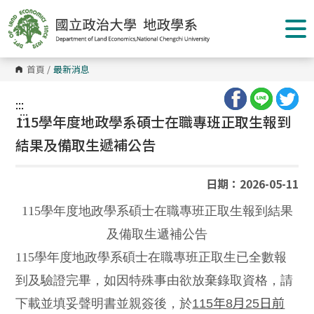
跳
到
主
要
內
容
首頁
/
最新消息
區
塊
:::
:::
115學年度地政學系碩士在職專班正取生報到
結果及備取生遞補公告
日期：2026-05-11
115
學年度地政學系碩士在職專班正取生報到結果
及備取生遞補公告
115
學年度地政學系碩士在職專班正取生已全數報
到及驗證完畢，如因特殊事由欲放棄錄取資格，請
下載並填妥聲明書並親簽後，於
115年8月25日前