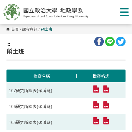
跳
到
主
要
內
容
首頁
/
課程資訊
/
碩士班
區
塊
:::
:::
碩士班
檔案名稱
檔案格式
107研究所課表(碩博班)
106研究所課表(碩博班)
105研究所課表(碩博班)