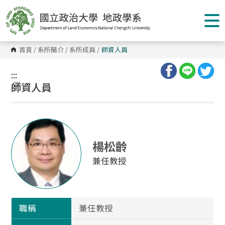
跳
到
主
要
內
容
首頁
/
系所簡介
/
系所成員
/
師資人員
區
塊
:::
:::
師資人員
楊松齡
兼任教授
職稱
兼任教授