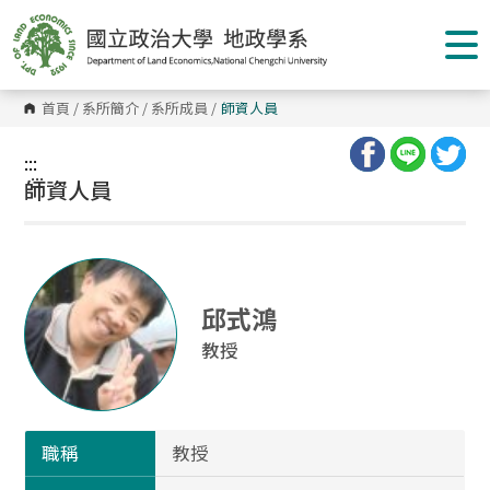
跳
到
主
要
內
容
首頁
/
系所簡介
/
系所成員
/
師資人員
區
塊
:::
:::
師資人員
邱式鴻
教授
職稱
教授