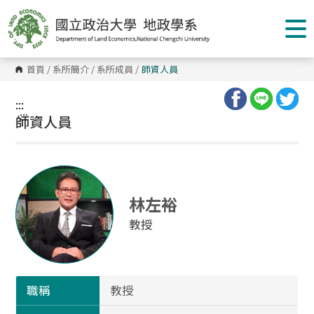
跳
到
主
要
內
容
首頁
/
系所簡介
/
系所成員
/
師資人員
區
塊
:::
:::
師資人員
林左裕
教授
職稱
教授