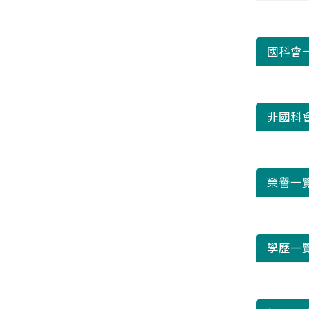
國科會
非國科
榮譽一
學歷一