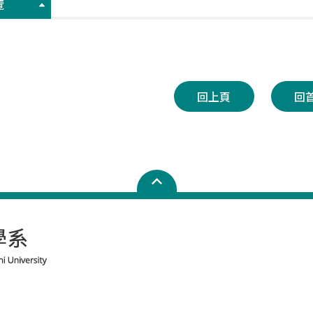
覽
回上頁
回