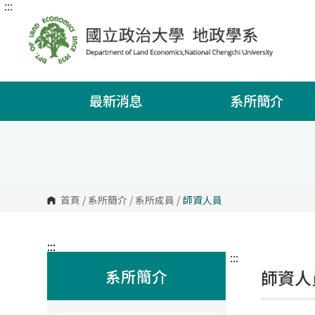
:::
跳
到
主
要
內
容
區
塊
最新消息
系所簡介
首頁
/
系所簡介
/
系所成員
/
師資人員
:::
:::
系所簡介
師資人