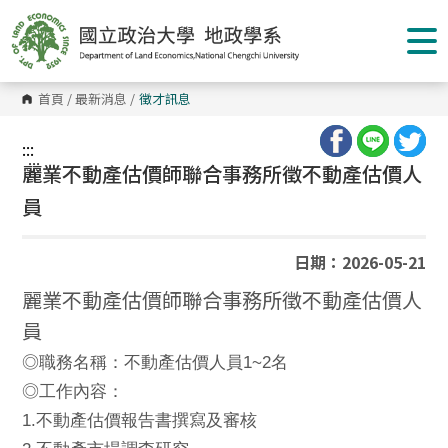
跳
到
主
要
內
容
首頁
/
最新消息
/
徵才訊息
區
塊
:::
:::
麗業不動產估價師聯合事務所徵不動產估價人
員
日期：2026-05-21
麗業不動產估價師聯合事務所徵不動產估價人
員
1~2
◎
職務名稱：不動產估價人員
名
◎
工作內容：
1.
不動產估價報告書撰寫及審核