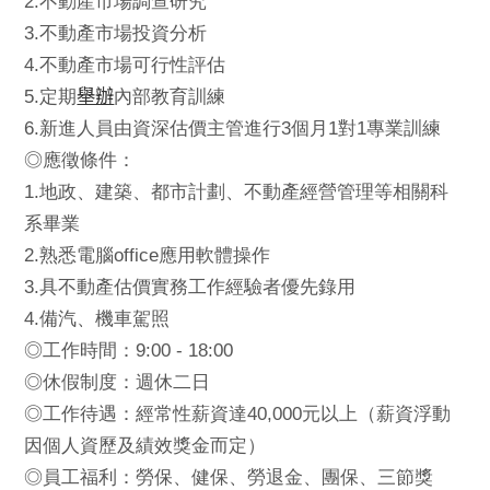
2.
不動產市場調查研究
3.
不動產市場投資分析
4.
不動產市場可行性評估
舉辦
5.
定期
內部教育訓練
6.
3
1
1
新進人員由資深估價主管進行
個月
對
專業訓練
◎
應徵條件：
1.
地政、建築、都市計劃、不動產經營管理等相關科
系畢業
2.
office
熟悉電腦
應用軟體操作
3.
具不動產估價實務工作經驗者優先錄用
4.
備汽、機車駕照
9:00 - 18:00
◎
工作時間：
◎休假制度：
週休二日
40,000
◎
工作待遇：經常性薪資達
元以上（薪資浮動
因個人資歷及績效獎金而定）
◎
員工福利：勞保、健保、勞退金、團保、三節獎