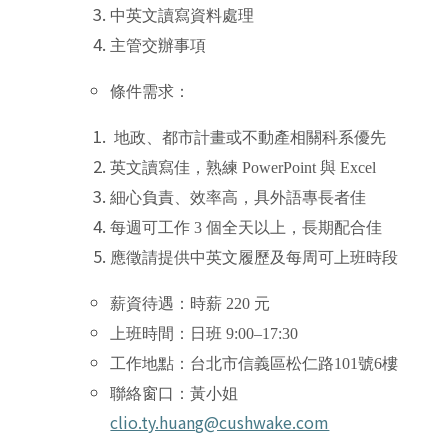
中英文讀寫資料處理
主管交辦事項
條件需求：
地政、都市計畫或不動產相關科系優先
英文讀寫佳，熟練
PowerPoint
與
Excel
細心負責、效率高，具外語專長者佳
每週可工作
3
個全天以上，長期配合佳
應徵請提供中英文履歷及每周可上班時段
薪資待遇：時薪
220
元
上班時間：日班
9:00
–
17:30
工作地點：台北市信義區松仁路
101
號
6
樓
聯絡窗口：黃小姐
clio.ty.huang@cushwake.com