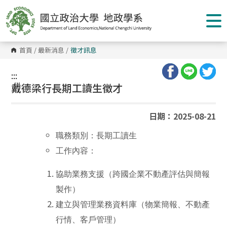
跳
到
主
要
內
容
首頁
/
最新消息
/
徵才訊息
區
塊
:::
:::
戴德梁行長期工讀生徵才
日期：2025-08-21
職務類別：長期工讀生
工作內容：
協助業務支援（跨國企業不動產評估與簡報
製作）
建立與管理業務資料庫（物業簡報、不動產
行情、客戶管理）