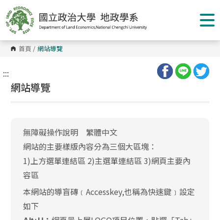
跳
到
主
要
內
容
首頁
/
網站導覽
區
塊
:::
網站導覽
無障礙操作說明 繁體中文
網站的主要樣版內容分為三個大區塊：
1)上方選單連結區 2)主選單連結區 3)網頁主要內
容區
本網站的導盲磚﹝Accesskey,也稱為快速鍵﹞設定
如下