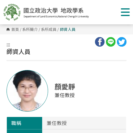
跳
到
主
要
內
容
首頁
/
系所簡介
/
系所成員
/
師資人員
區
塊
:::
:::
師資人員
顏愛靜
兼任教授
職稱
兼任教授