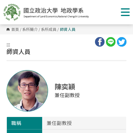
跳
到
主
要
內
容
首頁
/
系所簡介
/
系所成員
/
師資人員
區
塊
:::
:::
師資人員
陳奕穎
兼任副教授
職稱
兼任副教授