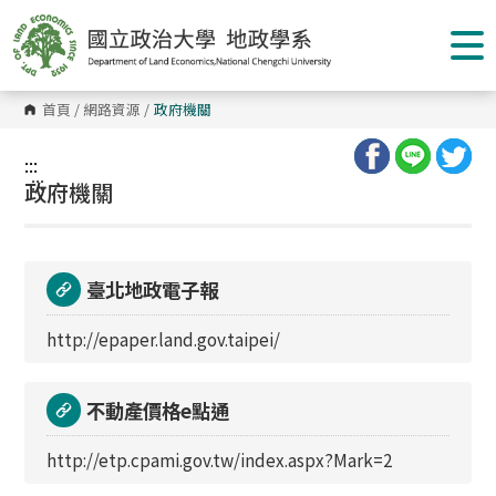
跳
到
主
要
內
容
首頁
/
網路資源
/
政府機關
區
塊
:::
:::
政府機關
臺北地政電子報
http://epaper.land.gov.taipei/
不動產價格e點通
http://etp.cpami.gov.tw/index.aspx?Mark=2