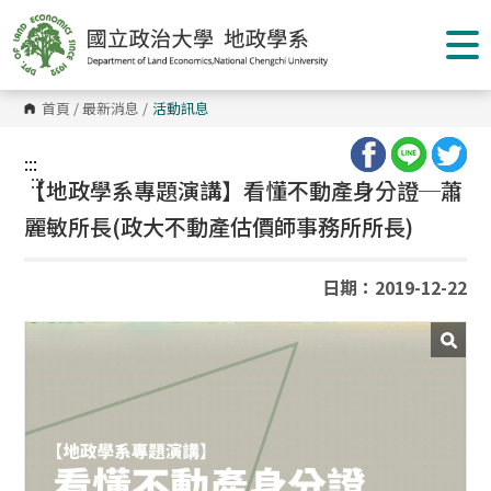
跳
到
主
要
內
容
首頁
/
最新消息
/
活動訊息
區
塊
:::
:::
【地政學系專題演講】看懂不動產身分證─蕭
麗敏所長(政大不動產估價師事務所所長)
日期：2019-12-22