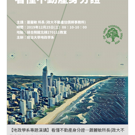
【地政學系專題演講】看懂不動產身分證─蕭麗敏所長(政大不