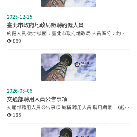
與成長vibe。 同時，與來自不同學校、科系的夥伴互動交
流，激盪想法、組隊挑戰，共同 REMIX 出屬於自己的職
2025-12-15
涯印記。 報名時間：2026年4月20日 23:59 截止 實習期
臺北市政府地政局徵聘約僱人員
間：2026年7月6日 - 8月31日 報名資格：海、內外碩士及
準大三以上學士之在校生 報名官網：
約僱人員 徵才機關：臺北市政府地政局 人員區分：約僱
https://toucherfb.com/cathayholdings/internship/CIP.
人員 職務列等：約僱五等280薪點（約38,948元） 職系：
869
htm ※各部門職缺資訊請詳見官網上方「職缺類別」→不
無 正取：1 候補：2 工作地點：10-臺北市 有效期間：
動產，並透過「立即應徵」填寫履歷
114/12/12~114/12/19 資格條件： (一)國內外大專院校以
上畢業。 (二)公文處理及Ms-Office常用文書軟體操作能
力。 (三)富工作熱忱、細心勤慎、配合業務需要加班。
(四)具地政、法律、都市計畫等實務經驗者尤佳。 (五)無
公務人員任用法第26條、第28條第1項各款規定之情事
者。 工作項目： (一)辦理房仲、代銷、包租及代管等業者
2026-03-06
管理相關業務。 (二)辦理預售屋銷售管理相關業務。 (三)
交通部聘用人員公告事項
其他臨時交辦事項。 工作地址： 110204臺北市信義區市
府路1號3樓北區 聯絡E-Mail：oa-1051@gov.taipei 聯絡
交通部聘用人員公告事項 職稱 聘用人員 聘用期限 （起止
方式： (一)網路報名者：請於公告日期截止前至行政院人
時間） 報到日至115年4月29日止 月酬標準 薪點 280點至
185
事行政總處「事求人」網頁－本職缺公告點選「我要應
376點 折合金額 新臺幣38,948元至52,301元(僅供參考)
徵」登入「事求人機關徵才系統」，填寫完整履歷資料內
資格條件 一、國內外大學畢業得有學士學位(含)以上者，
容(含工作經歷、個人專長、工作期許、自傳等)，並將
具地政或不動產相關學系學位者尤佳。 二、具Microsoft