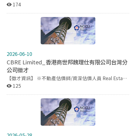
產估價、顧問及專案管理人員： 不動產估價人員（估價及
174
顧問服務部 Valuation & Advisory Services） 不動產顧問
人員（企業顧問服務部 Occupier Services） 專案管理人
員（專案管理部 Project & Development Services） 詳細
的職缺條件、工作內容與福利待遇，均請參考附件檔案。
2026-06-10
CBRE Limited_
香港商世邦魏理仕有限公司台灣分
公司徵才
【徵才資訊】 ※不動產估價師/資深估價人員 Real Estate
Valuer/Senior Valuer
125
https://www.104.com.tw/job/8udo9?
jobsource=m_index_s_cs ※Assistant Manager 副理 -
估價及諮詢服務部門 Consulting
https://www.104.com.tw/job/8y4cj?
jobsource=m_index_s_cs 請參閱徵才連結
2026-05-28