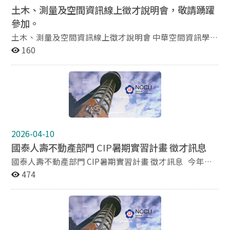
土木、測量及空間資訊線上徵才說明會，敬請踴躍
參加。
土木、測量及空間資訊線上徵才說明會 中華空間資訊學會
擬於2026年6/15-16舉辦「線上徵才說明會」， 邀請具徵
160
才需求之土木工程、測量、空間資訊及相關領域公私部門
企業共同參與。 活動採線上交流和即時互動形式，期望深
化學生對產業實務運作及整體發展趨勢之理解。 為使活動
內容更貼近學生需求，並邀請學生高度關注之相關單位參
與。 特以此問卷調查學生之興趣及欲提問之問題，作為
後續活動規劃與單位邀請之重要參考依據。 詳細內容可參
閱活動海報。
2026-04-10
國泰人壽不動產部門
CIP
暑期實習計畫 徵才訊息
國泰人壽不動產部門 CIP暑期實習計畫 徵才訊息 今年暑
假國泰將打造一個「職涯實戰舞台」， 邀請正在思考未
474
來、對職涯方向仍有疑問的學子，主動走進真實的職場現
場，為自己的選擇按下開始鍵。 因為在這裡，職涯這題，
不是等答案，而是我先選。 國泰將提供多元且扎實的培
育資源，讓實習生能接觸 AI 實戰應用、探索集團多元職
系， 並透過專案實作累積成果，特調屬於自己的學習節奏