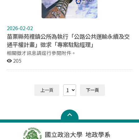
「最高學歷證書影本」上傳為附件，如有其他實務經驗證
軟體文書處理能力。 工作項目 一、辦理交通建設用地之
明亦請合併上傳。 (二)E-mail報名者：請於公告日期截止
管理、取得及處分。 二、其他臨時交辦事項。 備註
前將公務人員履歷表及前開表件電子檔Email至oa-
如有意願者，請檢附公務人員履歷表<簡式>，於115年3
1051@gov.taipei(紙本恕不受理)，郵件標題請註明「應
月11日(三)前寄至lien@motc.gov.tw，聯絡人及電話：王
2026-02-02
徵臺北市政府地政局地權及不動產交易科約僱人員」，並
小姐02-23492431。
苗栗縣苑裡鎮公所為執行「公路公共運輸永續及交
以電話確認承辦人是否收到電子郵件。 (三)初審合格者，
通平權計畫」徵求「專案駐點經理」
擇優通知面試，不合格或未獲錄取者，恕不另行通知。
(四)本職缺正取1名(核支五等報酬280薪點，約38,948
相關徵才訊息請逕行參閱附件。
元)，得候補2名。備取人員限於擔任同屬原公開甄選或其
205
他等別相同、工作性質相近且屬職務代理性質之約僱職
缺。候補期間為6個月，自甄選結果確定之翌日起算。
(五)進用期間自實際報到日至115年公務人員高等考試三
級考試錄取人員分配報到前1日止，惟如代理原因消失或
上一頁
下一頁
契約期滿，受僱人員應無條件接受解僱，不得以任何理由
要求留用或救助。 (六)本機關確保所有員工不論性傾向、
性別氣質、性別認同均無差別對待。 (七)工作內容如有疑
問，請洽地權及不動產交易科顏股長02-27287468；徵才
過程問題，請洽人事室洪小姐02-27287329。 職缺類別：
不須具公務人員任用資格職缺 履歷調閱資料： 個人全部
資料 職缺相關附件： 不須具公務人員任用資格應徵作業