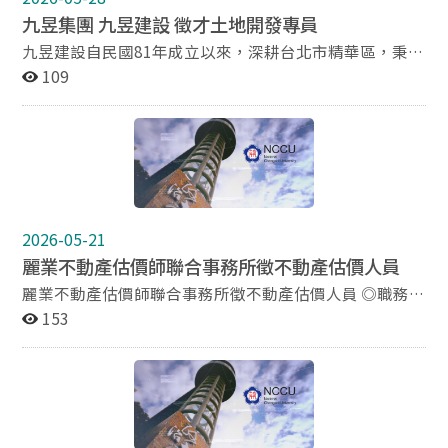
九昱集團 九昱建設 徵才土地開發專員
九昱建設自民國81年成立以來，深耕台北市精華區，秉持
『前瞻規劃￭精工建築』 近年跨足雙北市重劃區、都更危
109
老、合建及飯店事業(國際品牌飯店合作經營) 【職缺名
稱】 土地開發專員 【工作內容】 本職缺為以辦公室內法
規研析與土地效益評估為 核心，是進入核心不動產決策的
黃金起點： 1.法規研析與動態追蹤 2.土地產調及可行性評
估 3.財務效益初算 4.簡報與圖冊製作 【必備條件（具備其
一即可）】 學歷背景：地政、都市計畫、不動產經營、建
築、土木等相關科系大專以上畢業（歡迎應屆畢業生） 核
2026-05-21
心能力：具備視讀地籍圖、土地登記謄本之能力； 熟練使
麗業不動產估價師聯合事務所徵不動產估價人員
用 Excel（財務公式計算）與 PPT 簡報製作。 特質需求：
對條文法規具備高度耐心、細心度高、邏輯清晰。 【福利
麗業不動產估價師聯合事務所徵不動產估價人員 ◎職務名
制度】 年終獎金、專案績效獎金 / 完善的導師帶領制度
稱：不動產估價人員1~2名 ◎工作內容： 1.不動產估價報
153
【工作地點】 台北市南京東路三段248號10樓之2 【聯絡
告書撰寫及審核 2.不動產市場調查研究 3.不動產市場投資
方式】 履歷郵箱 ccy7036@gmail.com 電話 2740-9191
分析 4.不動產市場可行性評估 5.定期舉辦內部教育訓練 6.
#130 張小姐
新進人員由資深估價主管進行3個月1對1專業訓練 ◎應徵
條件： 1.地政、建築、都市計劃、不動產經營管理等相關
科系畢業 2.熟悉電腦office應用軟體操作 3.具不動產估價
實務工作經驗者優先錄用 4.備汽、機車駕照 ◎工作時間：