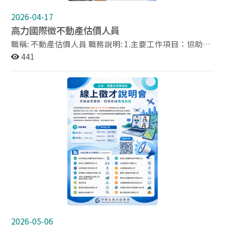
9:00 - 18:00 ◎休假制度：週休二日 ◎工作待遇：經常性
2026-04-17
薪資達40,000元以上（薪資浮動因個人資歷及績效獎金而
高力國際徵不動產估價人員
定） ◎員工福利：勞保、健保、勞退金、團保、三節獎
金、慶生聚餐、員工旅遊 ◎事務所地址：臺北市中山區長
職稱: 不動產估價人員 職務說明: 1.主要工作項目：協助不
安東路一段18號6樓601室 ◎事務所簡介：詳見公司網頁
動產價格評估、市場調查等工作。 2.工作內容包括： 不動
441
www.eliteam.com.tw ◎應徵方式： 1. 歡迎應屆畢業生投
產市場資料蒐集及分析、不動產現場勘查，作成記錄及攝
遞履歷 2. 請透過104人力銀行投遞履歷
製必要之照片。撰寫及製作不動產估價報告書(訪查、市
https://www.104.com.tw/company/mdzlpg8?
調、比較、分析等不動產價值評估工作)。協助估價師準
jobsource=m_index_s_ac 以上應徵者合者約談，不合者
備審議會相關資料與簡報製作 ，其他與部門相關工作指
恕不另行通知！
派。 3.其他： 視專案需求出差 4.工作待遇:月薪38,000元
以上 5.上班地點: 台北市信義區松仁路89號7樓 6.工作條
件: 科系要求: 不動產相關科系者佳 語文條件:英文(聽:中
等、說:中等、讀:中等、寫:中等) 擅長工具: Excel Outlook
PowerPoint Word 工作技能:不動產分析與資料蒐集、不
動產估價與實務應用、市場調查資料分析與報告撰寫 應徵
方式:https://www.104.com.tw/job/6yr1z?
jobsource=vipshare&utm_source=vip&utm_medium=
share_copy
2026-05-06