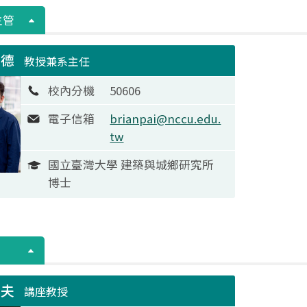
主管
仁德
教授兼系主任
校內分機
50606
電子信箱
brianpai@nccu.edu.
tw
國立臺灣大學 建築與城鄉研究所
博士
立夫
講座教授