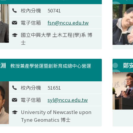
校內分機
50741
電子信箱
fsn@nccu.edu.tw
國立中興大學 土木工程(學)系 博
士
士淵
鄭
教授兼產學營運暨創新育成總中心營運
校內分機
51651
電子信箱
syl@nccu.edu.tw
University of Newcastle upon
Tyne Geomatics 博士