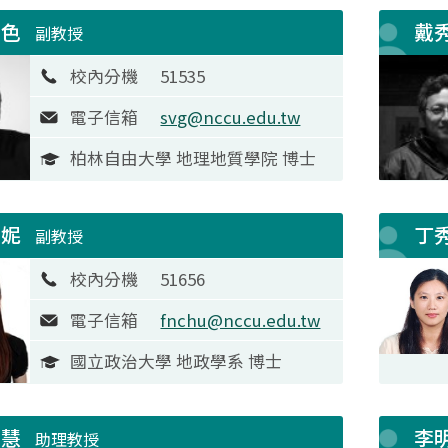
噶色
戴
副教授
校內分機
51535
電子信箱
svg@nccu.edu.tw
柏林自由大學 地理地質學院 博士
芳妮
丁
副教授
校內分機
51656
電子信箱
fnchu@nccu.edu.tw
國立政治大學 地政學系 博士
穎慧
李
助理教授