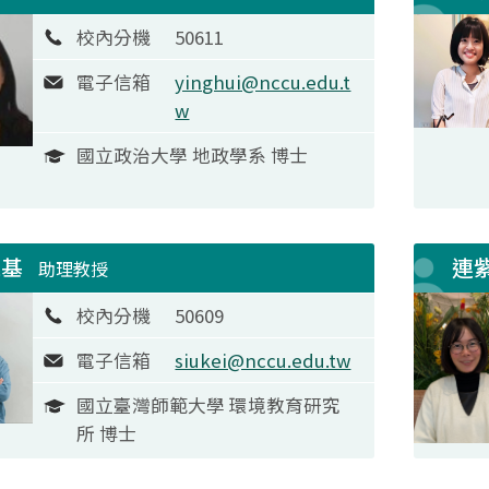
校內分機
50611
電子信箱
yinghui@nccu.edu.t
w
國立政治大學 地政學系 博士
兆基
連
助理教授
校內分機
50609
電子信箱
siukei@nccu.edu.tw
國立臺灣師範大學 環境教育研究
所 博士