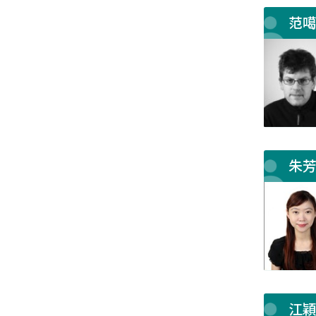
范
朱
江