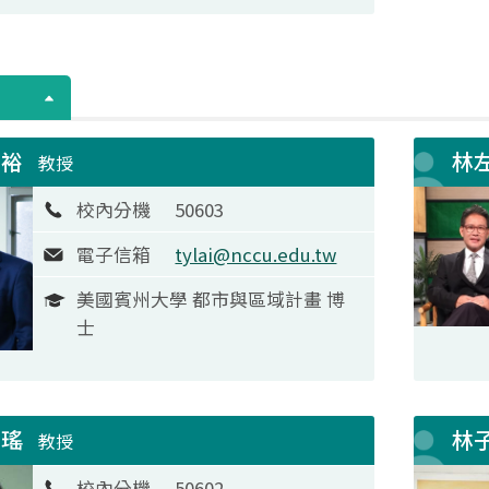
宗裕
林
教授
校內分機
50603
電子信箱
tylai@nccu.edu.tw
美國賓州大學 都市與區域計畫 博
士
奉瑤
林
教授
校內分機
50602