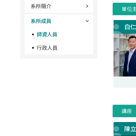
系所簡介
單位
系所成員
白
師資人員
行政人員
講座
陳