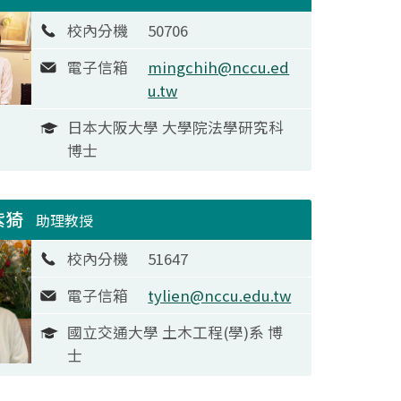
校內分機
50706
電子信箱
mingchih@nccu.ed
u.tw
日本大阪大學 大學院法學研究科
博士
紫猗
助理教授
校內分機
51647
電子信箱
tylien@nccu.edu.tw
國立交通大學 土木工程(學)系 博
士