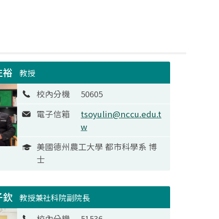
左裕
教授
校內分機
50605
電子信箱
tsoyulin@nccu.edu.t
w
美國德州農工大學 都市科學系 博
士
子欽
教授兼社科院副院長
校內分機
51536