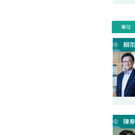
專任
賴
陳