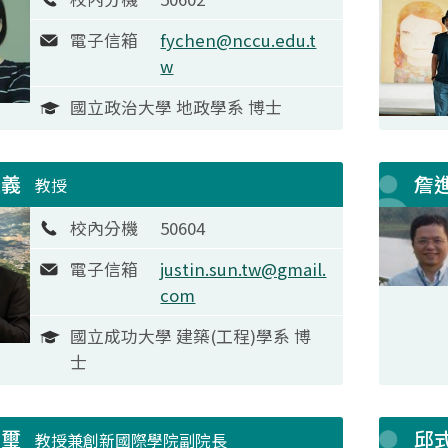
電子信箱
fychen@nccu.edu.t
w
國立政治大學 地政學系 博士
振義
詹
教授
校內分機
50604
電子信箱
justin.sun.tw@gmail.
com
國立成功大學 建築(工程)學系 博
士
方璽
邱
教授兼創新國際學院副院長