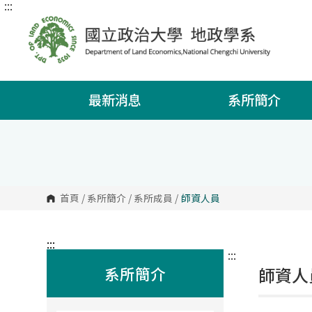
:::
跳
到
主
要
內
容
區
塊
最新消息
系所簡介
首頁
/
系所簡介
/
系所成員
/
師資人員
:::
:::
系所簡介
師資人