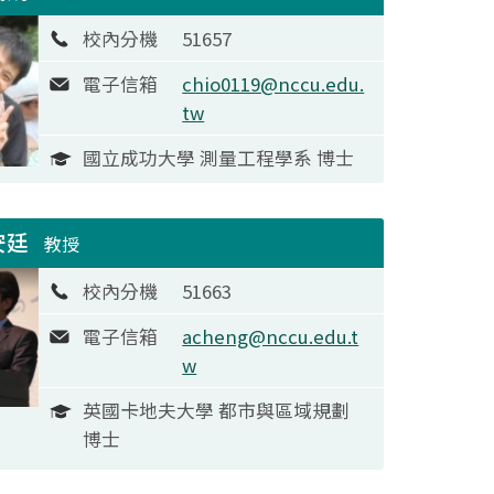
校內分機
51657
電子信箱
chio0119@nccu.edu.
tw
國立成功大學 測量工程學系 博士
安廷
教授
校內分機
51663
電子信箱
acheng@nccu.edu.t
w
英國卡地夫大學 都市與區域規劃
博士