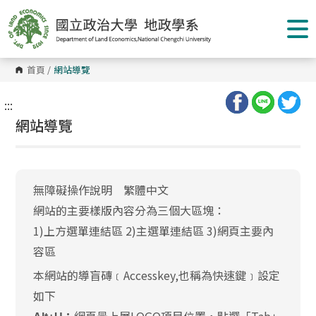
跳
到
主
要
內
容
首頁
/
網站導覽
區
塊
:::
網站導覽
無障礙操作說明 繁體中文
網站的主要樣版內容分為三個大區塊：
1)上方選單連結區 2)主選單連結區 3)網頁主要內
容區
本網站的導盲磚﹝Accesskey,也稱為快速鍵﹞設定
如下