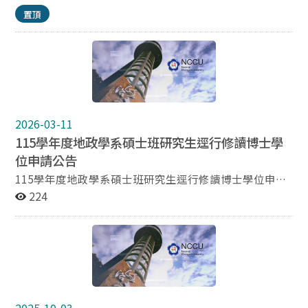
間，隨到隨辦，請考生務必預留足夠應考時間。) 二、繳
置頂
交文件 申請單（如下頁附件）。 成績單正本乙份(須於申
請前一學期已完全修畢畢業學分，且成績須全部到齊。)
請確定申請前已完成論文題目申報，並已確認選定指導教
授。 三、考試科目 考試科目為已修習之科目。 四、考
試時間 依命題老師與考生之回復時間安排辦理。 五、注
意事項 應考科目應為已修畢且及格之科目。 資格考試時
間與地點由系上安排，筆試時間為三個鐘頭。 資格考試需
2026-03-11
遴聘校內、校外各一位命題委員，校內委員由授課教師命
題為原則；校外命題委員由指導教授推薦後，系主任圈選
115學年度地政學系碩士班研究生逕行修讀博士學
遴聘之。 資格考試由校內外委員命題兩卷，滿分一百分，
位申請公告
每卷五十分，以兩題各廿五分為原則，若有調整，由命題
115學年度地政學系碩士班研究生逕行修讀博士學位申請
委員詳述之。 資格考筆試以七十分為及格，不及格者，於
公告 【地政系公告】 主旨：地政學系辦理114學年度碩士
224
次學期始得申請重考。 資格考試成績請申請人向系辦個別
班研究生逕行修讀博士學位招生事宜（115學年度入
查詢，不另行公告。
學），自即日起至115年3月20日（星期五）中午12：00
截止，逾期恕不受理。 說明： 一、依據「國立政治大學
地政學系碩士班研究生逕行修讀博士學位辦法」辦理。
二、申請日期：自即日起至115年3月20日（星期五）中
午12：00截止申請。 三、申請資料： 1. 地政系碩士班逕
讀博士申請書。 2. 大學及碩士班各學期成績單。 3. 研究