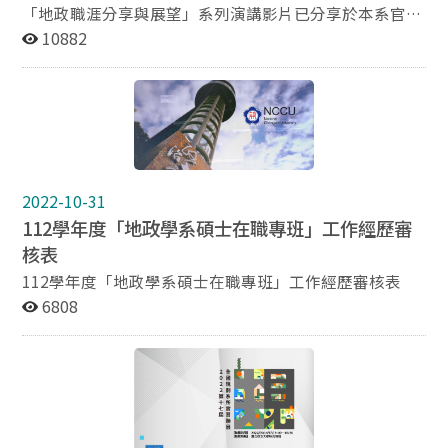
政治大學４０１專戶 匯款帳號：１６７３０－１０６１０
「地政職涯分享與展望」系列演講影片已分享於本系官方
６ 匯入銀行：第一銀行木柵分行 銀行代號：００７ 敬請
YouTube，各場次連結如下： 林建元 經歷：現任安心食
10882
指定捐贈「地政學係黃通先生獎學金」
品董事長。曾任台灣大學城鄉所教授、台北市副市長、台
灣智慧城市發展協會理事長
https://youtu.be/yyZM8Dq6rkQ 莊翠雲 經歷：現任財
政部政務次長。曾任國有財產署署長
https://youtu.be/3eTuV_rGiBw 盧秀燕 經歷：現任台
中市長。曾任立法委員 https://youtu.be/2dHypVyEl-o
楊松齡 經歷：現任中國文化大學環境設計學院院長。曾
2022-10-31
任政治大學社會科學學院院長、德霖科技大學副校長
112學年度「地政學系碩士在職專班」工作經歷審
https://youtu.be/XcV9nZ2HxTs 陳祖培 經歷：現任國泰
核表
金控副董事長。曾任國泰世華銀行董事長
https://youtu.be/pLQ-QxI1QPI 劉金標 經歷：曾任財政
112學年度「地政學系碩士在職專班」工作經歷審核表
部國有財產局局長、台灣土地開發公司董事長
6808
https://youtu.be/ZNsd5WYHaMI 吳容明 經歷：現任中
國地政研究所所長。曾任考試院副院長、行政院政務委
員、台灣省地政處長 https://youtu.be/DI4Vd3vLf6o 陳
文森 經歷：現任聯勤建設實業(股)公司董事長、政治大學
地政系友會創會理事長 https://youtu.be/jJubvsEKWno
卓輝華 經歷：現任宏大資產評估顧問(股)公司董事長、政