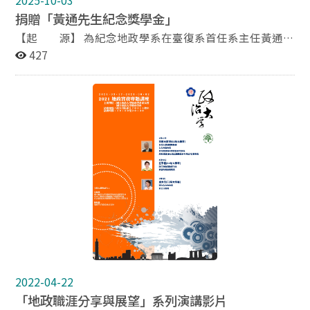
2025-10-03
計畫。 4. 讀書計畫（如修課計畫）。 5. 代表性學期報告
捐贈「黃通先生紀念獎學金」
或學術著作（至少乙份）。 6. 本系或本校相關系所專兼任
教授二人以上之推薦函。 以上除第6項外，其餘各項需另
【起 源】 為紀念地政學系在臺復系首任系主任黃通先
繳交PDF檔或電子掃描檔。 四、《國立政治大學地政學系
生，並獎勵本系優秀學生，經本系民國102年9月5日102
427
碩士班研究生逕行修讀博士學位辦法》及申請表下載，詳
學年度第1學期第1次臨時系務會議通過設置「黃通先生紀
見地政學系網頁之研究生手冊。 五、若有任何招生相關問
念獎學金」。爾後由本獎學金之捐贈者黃初平先生（黃通
題，請洽地政學系系辦公室蕭文斌助教，電話：2939-
先生之公子）發起，為本獎學金之永續傳承募集基金，以
其捐贈為基礎，並受各界之捐贈，並訂定獎學金相關管理
3091轉50641 政治大學地政學系 啟
辦法，管理與處理本將學金辦理事宜。 【獎助對象】 獎
勵本系(大學部、碩士班及博士班，以下同)學業及操性成
績優秀之學生。 獎勵本系卓有貢獻之特別傑出學生。 獎
勵本系家境清寒或遭變故有緊急需求之學生。 獎勵本系學
術研究成果斐然，有利於社會公益之學生。 由捐贈者特別
指定獎勵之學生。 【獎助金額】 以學士班同學為優先，
每年以一名，獎助金額新台幣三萬元為原則，並以一次發
給之。 【辦理時程】 本基金之獎學金每學年辦理一次，
並於每年九月中旬公告。若本基金有其他捐贈之指定用
途，或孳息未達前條金額之情事，則由本系學生事務委員
會統籌分配，並將本基金之獎學金之用途、分配金額與申
2022-04-22
請期間公告於本系網頁。 【捐款資訊】 匯款戶名：國立
「地政職涯分享與展望」系列演講影片