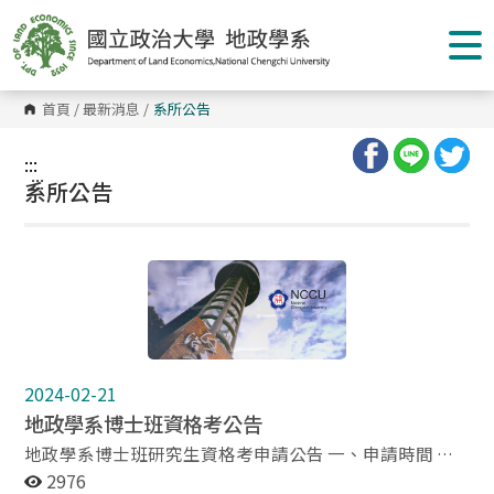
跳
到
主
要
內
容
首頁
/
最新消息
/
系所公告
區
塊
:::
:::
系所公告
2024-02-21
地政學系博士班資格考公告
地政學系博士班研究生資格考申請公告 一、申請時間 開
學日起至休學截止日前。(試務準備工作預估需四週的時
2976