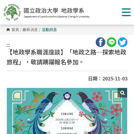
跳
到
主
要
內
容
首頁
/
最新消息
/
活動訊息
區
塊
:::
:::
【地政學系職涯座談】「地政之路─探索地政
旅程」，敬請踴躍報名參加。
日期：2025-11-03