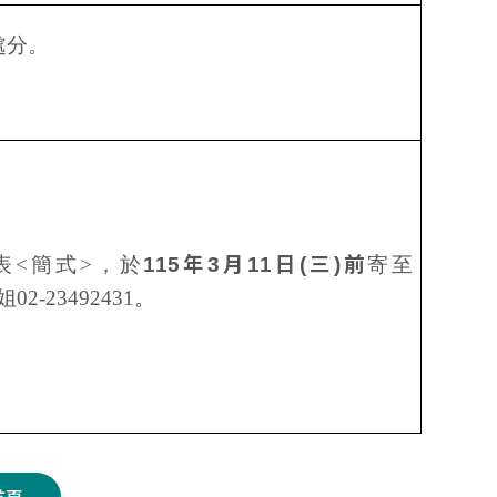
處分。
表<簡式>，於
115年3月11日(三)前
寄至
02-23492431。