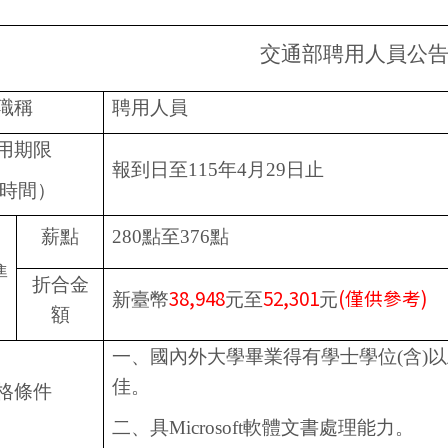
交通部聘用人員公
職稱
聘用人員
用期限
報到日至115年4月29日止
時間）
薪點
280
點至376點
準
折合金
38,948
52,301
(
僅供參考)
新臺幣
元至
元
額
一、國內外大學畢業得有學士學位(含)
佳。
格條件
二、具Microsoft軟體文書處理能力。