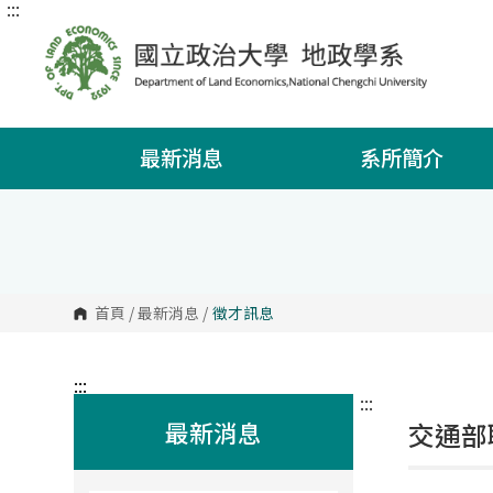
:::
跳
到
主
要
內
容
區
塊
最新消息
系所簡介
首頁
/
最新消息
/
徵才訊息
:::
:::
最新消息
交通部