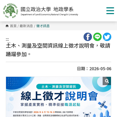
跳
到
主
要
內
容
首頁
/
最新消息
/
徵才訊息
區
塊
:::
:::
土木、測量及空間資訊線上徵才說明會，敬請
踴躍參加。
日期：2026-05-06