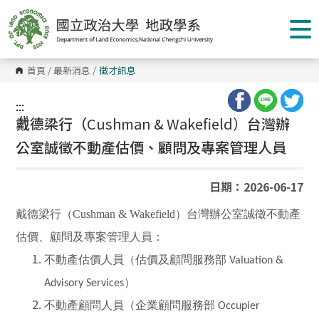
跳
到
主
要
內
容
首頁
/
最新消息
/
徵才訊息
區
塊
:::
:::
戴德梁行（
Cushman & Wakefield）
台灣辦
公室誠徵不動產估價、顧問及專案管理人員
日期：2026-06-17
戴德梁行（Cushman & Wakefield）台灣辦公室誠徵不動產
估價、顧問及專案管理人員：
不動產估價人員（估價及顧問服務部
Valuation &
）
Advisory Services
不動產顧問人員（企業顧問服務部
Occupier