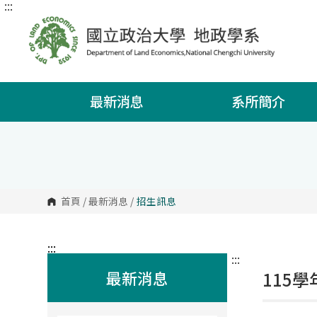
:::
跳
到
主
要
內
容
區
塊
最新消息
系所簡介
首頁
/
最新消息
/
招生訊息
:::
:::
最新消息
115