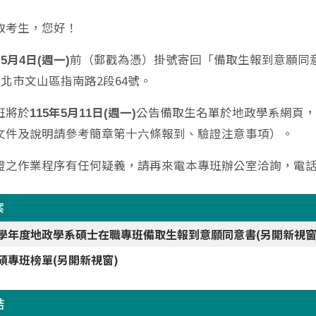
取考生，您好！
前（郵戳為憑）掛號寄回「備取生報到意願同
5
月4
日(
週一)
臺北市文山區指南路2段64號。
班將於
公告備取生名單於地政學系網頁
115
年5
月11
日(
週一)
文件及說明請參考簡章第十六條報到、驗證注意事項）。
之作業程序有任何疑義，請再來電本專班辦公室洽詢，電話：(02)2
案
5學年度地政學系碩士在職專班備取生報到意願同意書(另開新視窗
5碩專班榜單(另開新視窗)
結