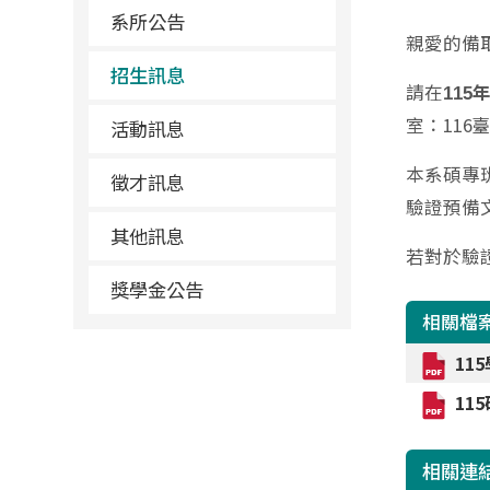
系所公告
親愛的備
招生訊息
請在
115
年
室：116
活動訊息
本系碩專
徵才訊息
驗證預備
其他訊息
若對於驗證
獎學金公告
相關檔
11
11
相關連