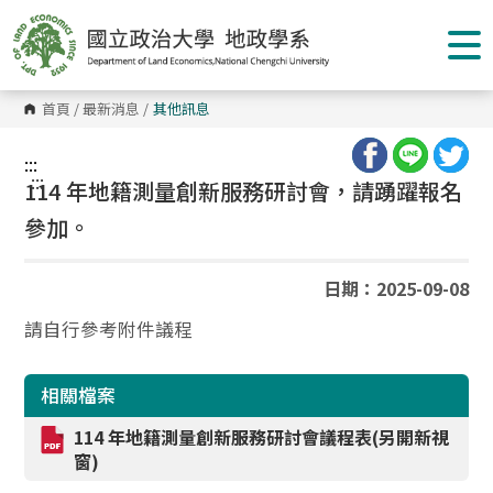
跳
到
主
要
內
容
首頁
/
最新消息
/
其他訊息
區
塊
:::
:::
114 年地籍測量創新服務研討會，請踴躍報名
參加。
日期：2025-09-08
請自行參考附件議程
相關檔案
114 年地籍測量創新服務研討會議程表(另開新視
窗)