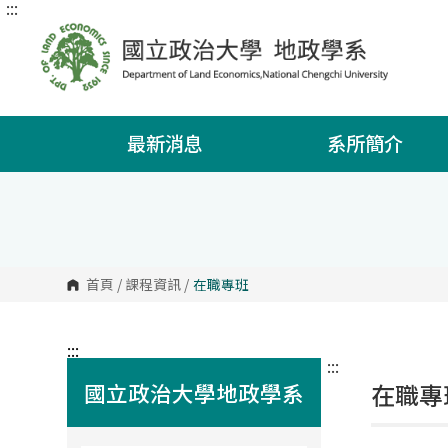
:::
跳
到
主
要
內
容
區
塊
最新消息
系所簡介
首頁
/
課程資訊
/
在職專班
:::
:::
國立政治大學地政學系
在職專