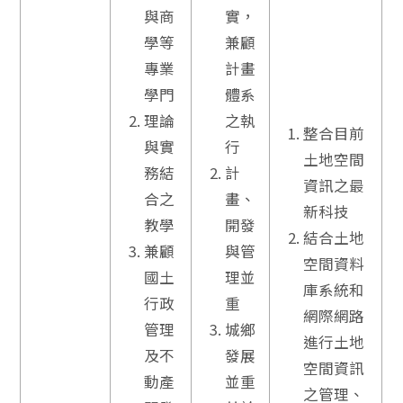
與商
實，
學等
兼顧
專業
計畫
學門
體系
理論
之執
整合目前
與實
行
土地空間
務結
計
資訊之最
合之
畫、
新科技
教學
開發
結合土地
兼顧
與管
空間資料
國土
理並
庫系統和
行政
重
網際網路
管理
城鄉
進行土地
及不
發展
空間資訊
動產
並重
之管理、