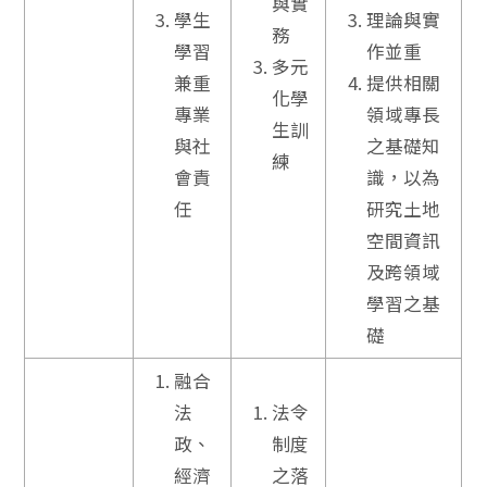
與實
學生
理論與實
務
學習
作並重
多元
兼重
提供相關
化學
專業
領域專長
生訓
與社
之基礎知
練
會責
識，以為
任
研究土地
空間資訊
及跨領域
學習之基
礎
融合
法
法令
政、
制度
經濟
之落