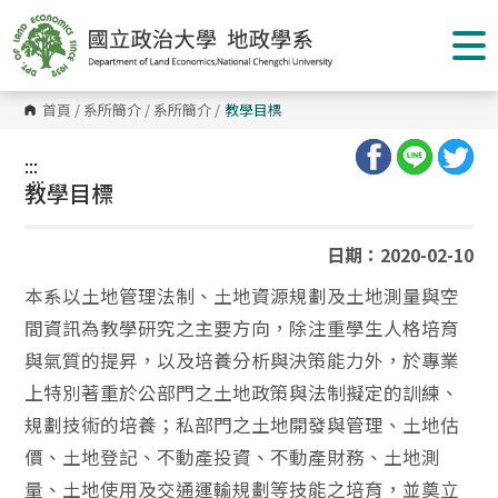
跳
到
主
要
內
容
首頁
/
系所簡介
/
系所簡介
/
教學目標
區
塊
:::
:::
教學目標
日期：2020-02-10
本系以土地管理法制、土地資源規劃及土地測量與空
間資訊為教學研究之主要方向，除注重學生人格培育
與氣質的提昇，以及培養分析與決策能力外，於專業
上特別著重於公部門之土地政策與法制擬定的訓練、
規劃技術的培養；私部門之土地開發與管理、土地估
價、土地登記、不動產投資、不動產財務、土地測
量、土地使用及交通運輸規劃等技能之培育，並奠立