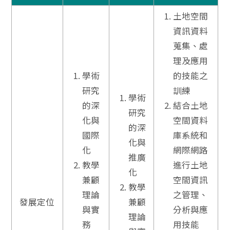
土地空間
資訊資料
蒐集、處
理及應用
學術
的技能之
研究
訓練
學術
的深
結合土地
研究
化與
空間資料
的深
國際
庫系統和
化與
化
網際網路
推廣
教學
進行土地
化
兼顧
空間資訊
教學
理論
之管理、
發展定位
兼顧
與實
分析與應
理論
務
用技能