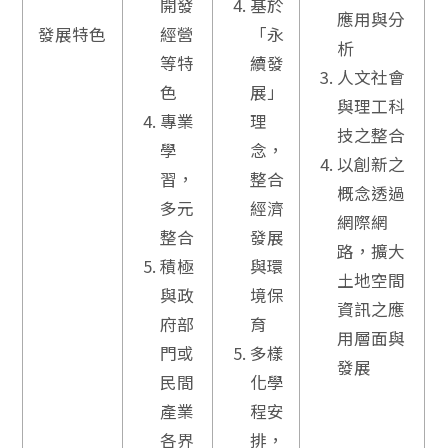
開發
基於
應用與分
發展特色
經營
「永
析
等特
續發
人文社會
色
展」
與理工科
專業
理
技之整合
學
念，
以創新之
習，
整合
概念透過
多元
經濟
網際網
整合
發展
路，擴大
積極
與環
土地空間
與政
境保
資訊之應
府部
育
用層面與
門或
多樣
發展
民間
化學
產業
程安
各界
排，