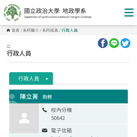
跳
到
主
要
內
容
首頁
/
系所簡介
/
系所成員
/
行政人員
區
塊
:::
:::
行政人員
行政人員
陳立菁
助教
校內分機
50642
電子信箱