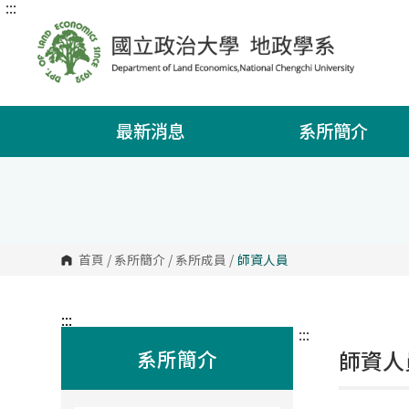
:::
跳
到
主
要
內
容
區
塊
最新消息
系所簡介
首頁
/
系所簡介
/
系所成員
/
師資人員
:::
:::
系所簡介
師資人