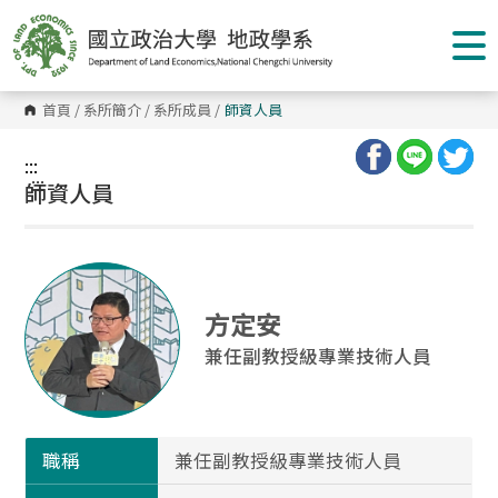
跳
到
主
要
內
容
首頁
/
系所簡介
/
系所成員
/
師資人員
區
塊
:::
:::
師資人員
方定安
兼任副教授級專業技術人員
職稱
兼任副教授級專業技術人員