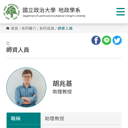
跳
到
主
要
內
容
首頁
/
系所簡介
/
系所成員
/
師資人員
區
塊
:::
:::
師資人員
胡兆基
助理教授
職稱
助理教授