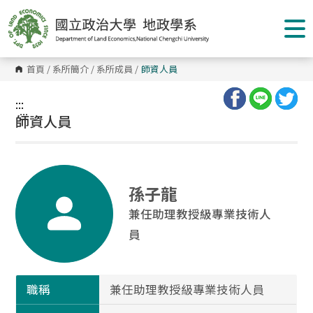
跳
到
主
要
內
容
首頁
/
系所簡介
/
系所成員
/
師資人員
區
塊
:::
:::
師資人員
孫子龍
兼任助理教授級專業技術人
員
職稱
兼任助理教授級專業技術人員