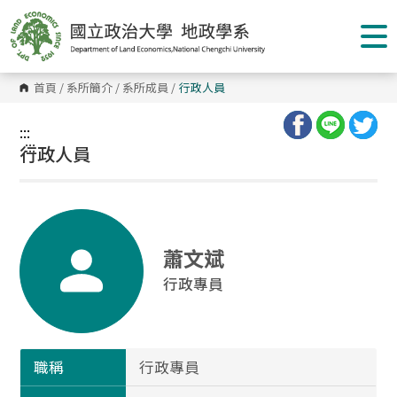
跳
到
主
要
內
容
首頁
/
系所簡介
/
系所成員
/
行政人員
區
塊
:::
:::
行政人員
蕭文斌
行政專員
職稱
行政專員