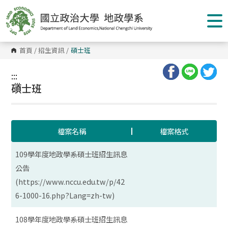
跳
到
主
要
內
容
首頁
/
招生資訊
/
碩士班
區
塊
:::
:::
碩士班
檔案名稱
檔案格式
109學年度地政學系碩士班招生訊息
公告
(https://www.nccu.edu.tw/p/42
6-1000-16.php?Lang=zh-tw)
108學年度地政學系碩士班招生訊息