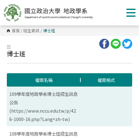
跳
到
主
要
內
容
首頁
/
招生資訊
/
博士班
區
塊
:::
:::
博士班
檔案名稱
檔案格式
109學年度地政學系博士班招生訊息
公告
(https://www.nccu.edu.tw/p/42
6-1000-16.php?Lang=zh-tw)
108學年度地政學系博士班招生訊息