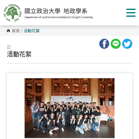
跳
到
主
要
內
容
首頁
/
活動花絮
區
塊
:::
:::
活動花絮