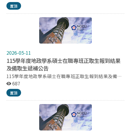
時間表-土地資源規劃組 115大學申請入學地政學系面試
置頂
序號暨時間表-土地管理組 115大學申請入學地政學系面
試序號暨時間表-土地測量與資訊組
2026-05-11
115學年度地政學系碩士在職專班正取生報到結果
及備取生遞補公告
115學年度地政學系碩士在職專班正取生報到結果及備取
生遞補公告 115學年度地政學系碩士在職專班正取生已全
687
數報到及驗證完畢，如因特殊事由欲放棄錄取資格，請下
置頂
載並填妥聲明書並親簽後，於115年8月25日前(遇假日則
順延;郵戳為憑)掛號郵寄或親送至「116台北市文山區指
南路2段64號地政學系碩士在職專班辦公室收」，信封上
請註明「放棄地政學系碩士在職專班錄取資格」。 本校
辦理備取生遞補作業截止日為115年8月31日（遇假日則
順延），倘正取生因故放棄而產生缺額，本專班將以電話