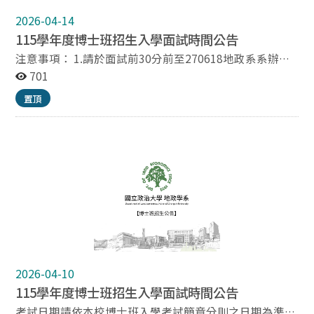
個別通知備取生，由已完成報到而尚未遞補之備取生依序
2026-04-14
遞補，不另網路公告。 各備取生報到遞補狀況如下表所
示： 錄取別 /名次 准考證號碼 姓名 報到狀態 遞補狀態 備
115學年度博士班招生入學面試時間公告
取1 A2310019 王○雯 已報到 待遞補 備取2 A2310030 謝
注意事項： 1.請於面試前30分前至270618地政系系辦公
○霖 未報到 無法遞補 備取3 A2310033 李○妍 已報到 待
室報到。 2.請攜帶有照片之身分證明文件應考，如身分
701
遞補
證、健保卡、駕照報到。 3.試時間為10分鐘，前3分鐘自
置頂
我介紹及研究計畫報告。 ◎第8分鐘按鈴1聲，剩於2分
鐘，繼續回答。 ◎第9分鐘按鈴2聲，剩於1分鐘，最終提
醒。 ◎第10分鐘按鈴3聲，時間終了，停止面試。
2026-04-10
115學年度博士班招生入學面試時間公告
考試日期請依本校博士班入學考試簡章分則之日期為準，