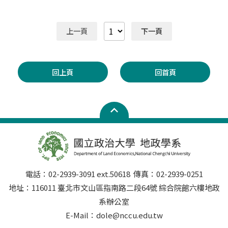
場，勿在試場周邊逗留。 陪考人員勿在試場周邊逗留，以
請本獎學金者，應填具「黃通先生紀念獎學金申請表」
請確定申請前已完成論文題目申報，並已確認選定指導教
免影響考場秩序。 考生應攜帶之物品及文具： 指定項目
（附件），並檢附前一學年學業成績單正本及其他可供審
授。 三、考試科目 考試科目為已修習之科目。 四、考
甄試通知單暨准考證。 身分證件正本（國民身份證、附加
查參考之證明文件（家境清寒證明等）各一份，於每年九
上一頁
下一頁
試時間 依命題老師與考生之回復時間安排辦理。 五、注
照片之健保卡、汽機車駕照、護照、居留證）。 考生若有
月三十日前向本系辦公室提出申請。 第六條 本獎學金之
意事項 應考科目應為已修畢且及格之科目。 資格考試時
任何問題，請電詢本系戴麒軒助教。 電話：02-29393091
評審，以家境清寒並有相關證明者優先考量為原則。 第七
間與地點由系上安排，筆試時間為三個鐘頭。 資格考試需
分機50640 本系網址：
條 本辦法經本系系務會議通過後施行，修訂時亦同。
遴聘校內、校外各一位命題委員，校內委員由授課教師命
https://landeconomics.nccu.edu.tw/ 附件一 國立政治
回上頁
回首頁
題為原則；校外命題委員由指導教授推薦後，系主任圈選
大學115學年度大學申請入學招生 地政學系指定項目甄試
遴聘之。 資格考試由校內外委員命題兩卷，滿分一百分，
考生口試時間意願表 報考組別 土地資源規劃組 □土地管
每卷五十分，以兩題各廿五分為原則，若有調整，由命題
理組 □土地測量與資訊組 考生姓名 學測 應試號碼 聯絡
委員詳述之。 資格考筆試以七十分為及格，不及格者，於
電話 手機1： 手機2： 住家： 通訊地址 E-mail 無
次學期始得申請重考。 資格考試成績請申請人向系辦個別
法參加 之時段 □ 5/23(六) 上午08:30-12:00 □ 5/23(六)
查詢，不另行公告。
下午12:30之後 無法參加 之原因 □ 至他校系 [ (縣)市]
參加甄試 □ 時間已確定，預計 時 分離開該校系
□ 時間尚未確定，也可能上(下)午 □ 路途遙遠，從 [
(縣)市] 前來 補充說明： 如有無法參加面試的時段，考生
電話：02-2939-3091 ext.50618 傳真：02-2939-0251
得填寫本意願表，於115年5月13日中午12點前以電郵方
地址：116011 臺北市文山區指南路二段64號 綜合院館六樓地政
式標題為「地政學系口試時間意願表-報考組別-姓名」寄
系辦公室
至standai@nccu.edu.tw。本系收到申請後將以郵件回覆
E-Mail：dole@nccu.edu.tw
確認收件，若未收到回覆，請電話（02-29393091分機
50640）確認是否收到。本系將盡可能協助處理，惟本系