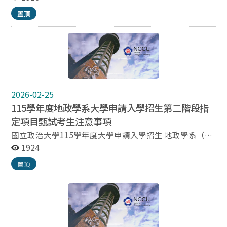
交影本乙份）及填具切結書，並於切結期限內(115年7月
置頂
31日)完成補繳。逾期未補繳者，即以自願放棄入學資格
論，其缺額由同專班學程組已完成報到手續之備取生依序
遞補。 3. 兩吋脫帽大頭照彩色照片電子檔(製作學生證
用)。 (照片電子檔可先行於報到前以E-mail的方式寄送至
mple@nccu.edu.tw) 4. 未依規定辦理驗證者，視同放棄
入學資格，其缺額由同專班已完成報到手續之備取生依序
遞補。
2026-02-25
115學年度地政學系大學申請入學招生第二階段指
定項目甄試考生注意事項
國立政治大學115學年度大學申請入學招生 地政學系（土
地資源規劃組、土地管理組、土地測量與資訊組） 第二階
1924
段指定項目甄試考生注意事項 報到日期、時間及地點：
置頂
(土地資源規劃組、土地管理組、土地測量與資訊組分場
地同步進行面試，報名兩組以上者請提前通知本系錯開面
試時間) 日 期 報到時間 / 甄試時間 報到地點 115年5月
23日 （星期六） *上午第一梯次： 08:30 / 09:00～10:00
上午第二梯次： 09:30 / 10:00～11:00 上午第三梯次：
10:30 / 11:00～12:00 下午第四梯次： 12:30 / 13:00～