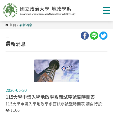
跳
到
主
要
內
容
首頁
/
最新消息
區
塊
:::
:::
最新消息
2026-05-20
115大學申請入學地政學系面試序號暨時間表
115大學申請入學地政學系面試序號暨時間表 請自行按報
考組別下載附件： 115大學申請入學地政學系面試序號暨
1166