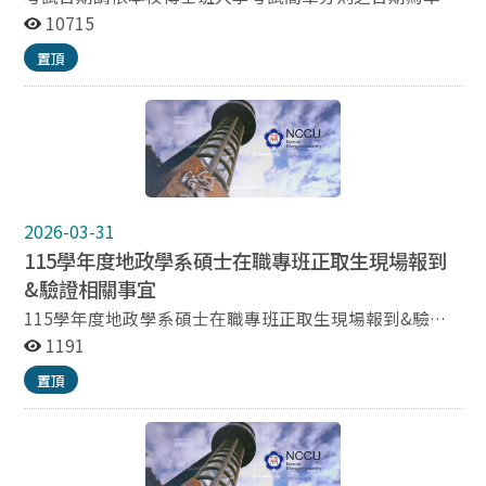
面試時間依報考人數調整，以每位十至十五分鐘為原則，
10715
面試順序依准考證號碼（報名資格符合順序）依序排列，
置頂
面試時間表最遲於面試前三日之上午十時公告。 若有任何
異動，會另行公告於本系網頁或統一修改於本校招生網
頁。 國立政治大學地政學系辦公室 公告
2026-03-31
115學年度地政學系碩士在職專班正取生現場報到
&驗證相關事宜
115學年度地政學系碩士在職專班正取生現場報到&驗證
相關事宜 115年5月7日至8日(星期四至五)上午9:00-12:00
1191
及下午2:00-5:00 ※本校以掛號信函寄發正、備取生錄取
置頂
通知單；正、備取生應如期辦理報到。逾期未報到者，不
得以未接獲通知要求補救措施。 正取生現場報到、驗證
程序： 作業項目 說明 報到時間 115年5月7日至8日(星期
四至五)上午9:00-12:00及下午2:00-5:00 報到地點 本校綜
合院館南棟六樓地政學系辦公室(270618室) 報到方式 以