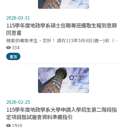
現場方式辦理，方式有二： （1）本人親自辦理。 （2）
委託他人代辦：附委託書(需含本人及被委託人簽名)及被
2026-03-31
委託人之身分證明文件正本。 報到、 驗證 所需文件 1.學
歷(力)證件： （1）查驗中文畢業(學位)證書正本，另繳
115學年度地政學系碩士在職專班備取生報到意願
交影本一份(改名者須附戶籍謄本影本)。 （2）以「入學
同意書
大學同等學力認定標準」報考資格錄取之考生，查驗相關
親愛的備取考生，您好！ 請在115年5月4日(週一)前（郵
證明文件正本，另繳交影本一份。 （3）教育部香港立案
戳為憑）掛號寄回「備取生報到意願同意書」至國立政治
334
各校院學生，查驗教育部驗印之畢業證書正本，或學校開
大學地政學系碩士在職專班辦公室：116臺北市文山區指
具附核准入學學籍文號，且經教育部駐港代表加蓋印信之
置頂
南路2段64號。 本系碩專班將於115年5月11日(週一)公告
大四下肄業證明正本，另繳交影本一份。 （4）持國外學
備取生名單於地政學系網頁，請依公告內容之指定期限內
歷考生，依教育部「大學辦理國外學歷採認辦法」（簡章
至現場辦理驗證（詳細驗證預備文件及說明請參考簡章第
附錄三）規定辦理，查驗相關證明文件正本，另繳交影本
十六條報到、驗證注意事項）。 若對於驗證之作業程序有
各一份(申請人係外國人或僑民者免附入出國境紀錄，惟
任何疑義，請再來電本專班辦公室洽詢，電話：
須提出身分證明文件正本供查驗)。 （5）持大陸學歷考
(02)2939-3091分機50643。
生，依教育部「大陸地區學歷採認辦法」(簡章附錄四)規
定辦理，查驗相關證明文件正本，另繳交影本各一份。
2026-02-25
（6）持香港、澳門學歷考生，依教育部「香港澳門學歷
115學年度地政學系大學申請入學招生第二階段指
檢覈及採認辦法」規定辦理，查驗相關證明文件正本，另
定項目甄試審查資料準備指引
繳交影本各一份。 2.應屆畢業生辦理驗證時，尚未能取得
符合報考資格之學歷證件者，應先查驗學生證正本（另繳
1916