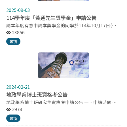
14:00 下午第五梯次： 13:30 / 14:00～15:00 *下午第六梯
2025-09-03
次： 14:30 / 15:00～16:00 *下午第七梯次： 15:30 /
16:00～17:00 國立政治大學 綜合院館南棟六樓 270624教
114學年度「黃通先生獎學金」申請公告
室前 台北市文山區 指南路二段64號 備註: 面試序號於115
請本年度有意申請本獎學金的同學於114年10月17日(五)
年5月20日中午12:00公告，不接受任何異動 第一、第
中午12：00以前將相關表單交至地政系辦公室給蕭助
23856
六、第七梯次將視報名人數安排 考生注意事項： 審查資
教。 地政學系辦公室 國立政治大學地政學系「黃通先
料：本學系審查資料準備指引，請至本校網站招生專區學
置頂
生紀念獎學金」實施辦法 102年9月5日102學年度第1學
士班申請入學網頁或本系網頁最新消息參考。 如有無法參
期第1次臨時系務會議通過 第一條 為紀念地政學系（以
加的面試時段，考生得填寫意願表(附件一)，於115年5月
下簡稱本系）在臺復系首任系主任黃通先生，並獎勵本系
13日中午12點前以電郵方式標題「地政學系口試時間意
成績優秀學生，特設置「黃通先生紀念獎學金」（以下簡
願表-[報考組別]-姓名」寄至standai@nccu.edu.tw。本
稱本獎學金）。 第二條 本獎學金之申請人應符合下列資
系收到申請後將以郵件回覆確認收件，若未收到回覆請電
格: 一 本系學士班二年級以上學生 二 前一學年學業成績平
話（02-29393091分機50640）確認。本系將盡可能協助
均達八十分以上 三 無任一科不及格 四 操行成績在八十分
處理，惟本系仍保留最終決定權。確定之面試順序及時間
2024-02-21
以上 五 積極參與本系活動。 領有其他獎助學金者，不
將於115年5月20日中午12:00公告在本系網頁，考生不得
得申領本獎學金。其已領有本獎學金，並嗣後另又領有其
地政學系博士班資格考公告
以任何理由要求變更。 無法於排定時間報到參加面試者，
他獎學金者，應繳回所受領本獎學金金額。 第三條 本獎
地政學系博士班研究生資格考申請公告 一、申請時間 開
得於該組所有排定口試結束前補報到，再安排於同日上午
學金每年名額一名，獎助金額新台幣三萬元，一次發給
學日起至休學截止日前。(試務準備工作預估需四週的時
2978
或下午場次口試結束後進行補考(確切時間依補報到順序
之。 第四條 本獎學金每學年辦理一次，每年九月中旬公
間，隨到隨辦，請考生務必預留足夠應考時間。) 二、繳
排定)。 考生進入面試會場時，請將隨身攜帶物品放置考
告申請，經受理後，由本系學生事務委員會審核決定，並
置頂
交文件 申請單（如下頁附件）。 成績單正本乙份(須於申
生等候區內，切勿攜入試場。 考生於面試完畢後請離開試
經系務會議備查後，以匯款入帳方式發給之。 第五條 申
請前一學期已完全修畢畢業學分，且成績須全部到齊。)